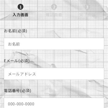
1
2
3
現
現
現
入力画面
確認画面
完了画面
在
在
在
表
表
表
お名前(必須)
示
示
示
さ
さ
さ
れ
れ
れ
て
て
て
い
い
い
Eメール(必須)
る
る
る
画
画
画
面
面
面
で
で
で
す。
す。
す。
電話番号(必須)