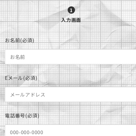
1
現
入力画面
在
表
お名前(必須)
示
さ
れ
て
い
Eメール(必須)
る
画
面
で
す。
電話番号(必須)