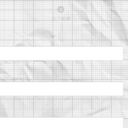
3
現
完了画面
在
表
示
さ
れ
て
い
る
画
面
で
す。