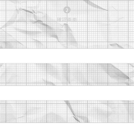
2
現
確認画面
在
表
示
さ
れ
て
い
る
画
面
で
す。