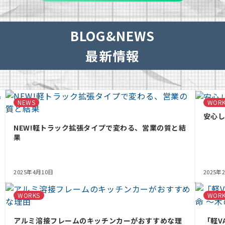
BLOG&NEWS
最新情報
NEWS
WOR
安心
NEW!軽トラック拡張タイプで変わる、営業の質と結
果
2025年4月10日
2025年
WORKS
WOR
アルミ溶接フレームのキッチンカーがおすすめな理
「軽V