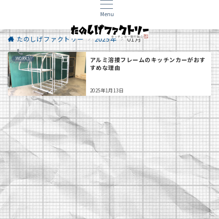
Menu
たのしげファクトリー
2025年
01月
WORKS
アルミ溶接フレームのキッチンカーがおす
お問合せ
すめな理由
2025年1月13日